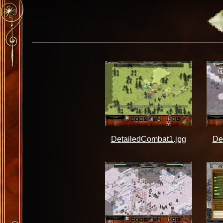
DetailedCombat1.jpg
De