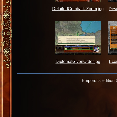
DetailedCombat4-Zoom.jpg
Dev
DiplomatGivenOrder.jpg
Eco
Emperor's Edition 